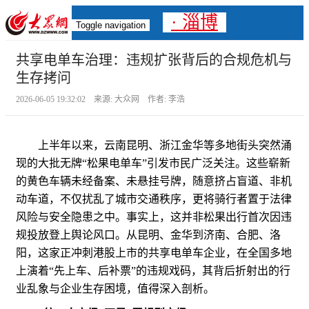
· 淄博
Toggle navigation
共享电单车治理：违规扩张背后的合规危机与
生存拷问
2026-06-05 19:32:02 来源: 大众网 作者: 李浩
上半年以来，云南昆明、浙江金华等多地街头突然涌
现的大批无牌“松果电单车”引发市民广泛关注。这些崭新
的黄色车辆未经备案、未悬挂号牌，随意挤占盲道、非机
动车道，不仅扰乱了城市交通秩序，更将骑行者置于法律
风险与安全隐患之中。事实上，这并非松果出行首次因违
规投放登上舆论风口。从昆明、金华到济南、合肥、洛
阳，这家正冲刺港股上市的共享电单车企业，在全国多地
上演着“先上车、后补票”的违规戏码，其背后折射出的行
业乱象与企业生存困境，值得深入剖析。