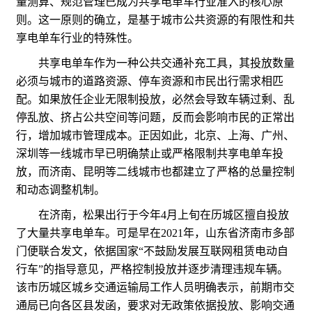
量测算、规范管理已成为共享电单车行业准入的核心原
则。这一原则的确立，是基于城市公共资源的有限性和共
享电单车行业的特殊性。
共享电单车作为一种公共交通补充工具，其投放数量
必须与城市的道路资源、停车资源和市民出行需求相匹
配。如果放任企业无限制投放，必然会导致车辆过剩、乱
停乱放、挤占公共空间等问题，反而会影响市民的正常出
行，增加城市管理成本。正因如此，北京、上海、广州、
深圳等一线城市早已明确禁止或严格限制共享电单车投
放，而济南、昆明等二线城市也都建立了严格的总量控制
和动态调整机制。
在济南，松果出行于今年4月上旬在历城区擅自投放
了大量共享电单车。可是早在2021年，山东省济南市多部
门便联合发文，依据国家“不鼓励发展互联网租赁电动自
行车”的指导意见，严格控制投放并逐步清理违规车辆。
该市历城区城乡交通运输局工作人员明确表示，前期市交
通局已向各区县发函，要求对无政策依据投放、影响交通