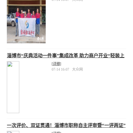
淄博市“庆典活动一件事”集成改革 助力商户开业“轻装上
阵”
[详细]
07-14 16-07
大众网
一次评价、双证贯通！淄博市职称自主评审暨“一评两证”