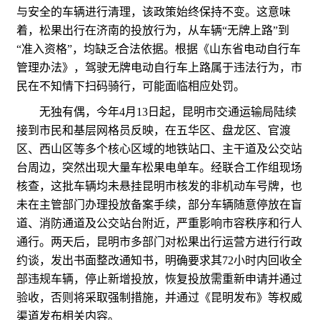
与安全的车辆进行清理，该政策始终保持不变。这意味
着，松果出行在济南的投放行为，从车辆“无牌上路”到
“准入资格”，均缺乏合法依据。根据《山东省电动自行车
管理办法》，驾驶无牌电动自行车上路属于违法行为，市
民在不知情下扫码骑行，可能面临相应处罚。
无独有偶，今年4月13日起，昆明市交通运输局陆续
接到市民和基层网格员反映，在五华区、盘龙区、官渡
区、西山区等多个核心区域的地铁站口、主干道及公交站
台周边，突然出现大量车松果电单车。经联合工作组现场
核查，这批车辆均未悬挂昆明市核发的非机动车号牌，也
未在主管部门办理投放备案手续，部分车辆随意停放在盲
道、消防通道及公交站台附近，严重影响市容秩序和行人
通行。两天后，昆明市多部门对松果出行运营方进行行政
约谈，发出书面整改通知书，明确要求其72小时内回收全
部违规车辆，停止新增投放，恢复投放需重新申请并通过
验收，否则将采取强制措施，并通过《昆明发布》等权威
渠道发布相关内容。