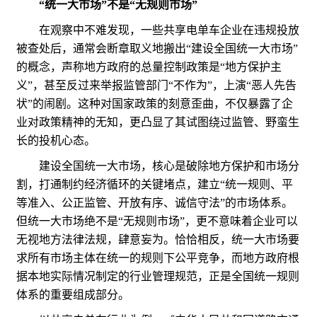
“统一大市场”不是“无规则市场”
在观察中不难发现，一些共享电单车企业在违规投放
被查处后，通常会断章取义地搬出“建设全国统一大市场”
的概念，声称地方政府的总量控制政策是“地方保护主
义”，甚至反过来举报监管部门“不作为”，上演“恶人先告
状”的闹剧。这种对国家政策的刻意歪曲，不仅暴露了企
业对政策精神的无知，更凸显了其试图绕过监管、野蛮生
长的投机心态。
建设全国统一大市场，核心是破除地方保护和市场分
割，打通制约经济循环的关键堵点，建立“统一规则、平
等准入、公正监管、开放有序、诚信守法”的市场体系。
但统一大市场绝不是“无规则市场”，更不意味着企业可以
无视地方法律法规，肆意妄为。恰恰相反，统一大市场要
求所有市场主体在统一的规则下公平竞争，而地方政府根
据本地实际情况制定的行业管理规范，正是全国统一规则
体系的重要组成部分。