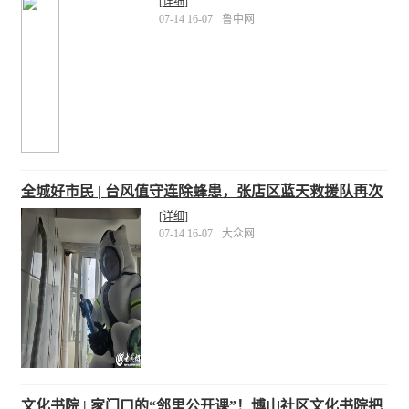
企业名单公布
[详细]
07-14 16-07
鲁中网
全城好市民 | 台风值守连除蜂患，张店区蓝天救援队再次
出击“捅蜂窝”
[详细]
07-14 16-07
大众网
文化书院 | 家门口的“邻里公开课”！博山社区文化书院把