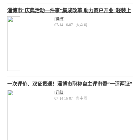
淄博市“庆典活动一件事”集成改革 助力商户开业“轻装上
阵”
[详细]
07-14 16-07
大众网
一次评价、双证贯通！淄博市职称自主评审暨“一评两证”
企业名单公布
[详细]
07-14 16-07
鲁中网