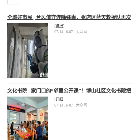
全城好市民 | 台风值守连除蜂患，张店区蓝天救援队再次
出击“捅蜂窝”
[详细]
07-14 16-07
大众网
文化书院 | 家门口的“邻里公开课”！博山社区文化书院把
干货送到您身边
[详细]
07-14 16-07
大众网