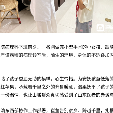
病理科下班前夕。一名刚做完小型手术的小女孩，跟随
入严谨肃穆的病理诊室后，陌生的环境、身体的不适叠加
了孩子委屈无助的模样，心生怜惜。为安抚孩童低落的
源红苹果，承载着千里之外的齐鲁暖意，温柔抚平了孩子
了一份温情，也让山城群众真切感受到了山东医者的赤诚
东西部协作工作部署，崔莹告别家乡、跨越千里，扎根