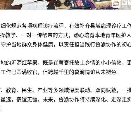
化规范各项病理诊疗流程，有效补齐县域病理诊疗工作
实操教学、一对一传帮带的方式，悉心培育本地青年医护
干守护当地群众身体健康，以责任担当践行鲁渝协作的初
的沂源红苹果，既是崔莹寄托故土乡情的小小信物，更
扶工作已圆满收官，但跨越千里的鲁渝情谊从未褪色。
教育、民生、产业等多领域深度联动、双向赋能，一批
海虽远，情谊无疆，未来，鲁渝协作将持续深化、走深走
写。