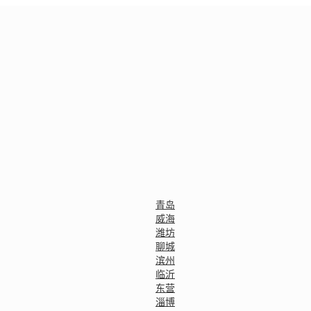
青岛
威海
潍坊
聊城
滨州
临沂
东营
淄博