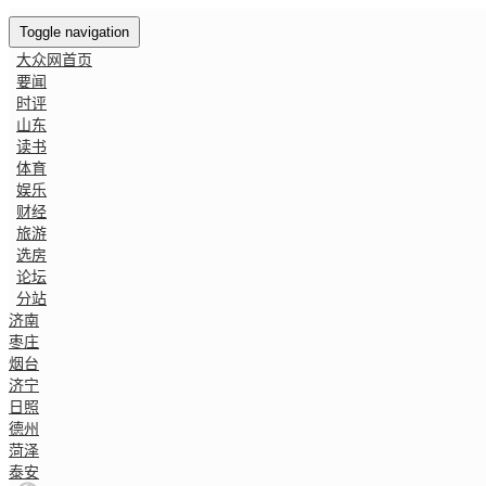
Toggle navigation
大众网首页
要闻
时评
山东
读书
体育
娱乐
财经
旅游
选房
论坛
分站
济南
枣庄
烟台
济宁
日照
德州
菏泽
泰安