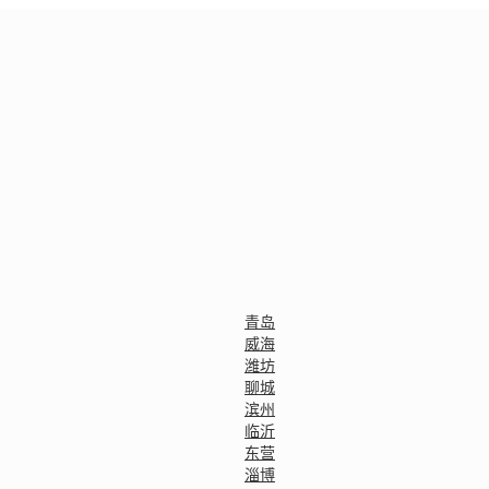
青岛
威海
潍坊
聊城
滨州
临沂
东营
淄博