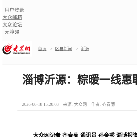
用户登录
大众邮箱
大众论坛
无障碍
首页
>
区县新闻
>
沂源
淄博沂源：粽暖一线惠
2026-06-18 15:20:03 来源: 大众网 作者: 齐春菊
大众网记者 齐春菊 通讯员 孙金秀 淄博报