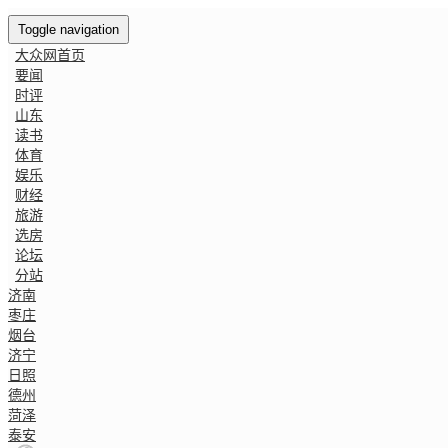
Toggle navigation
大众网首页
要闻
时评
山东
读书
体育
娱乐
财经
旅游
选房
论坛
分站
济南
枣庄
烟台
济宁
日照
德州
菏泽
泰安