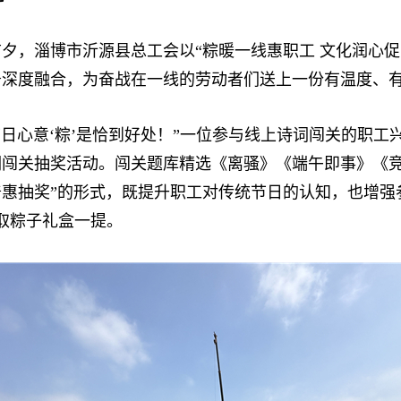
夕，淄博市沂源县总工会以“粽暖一线惠职工 文化润心促
务深度融合，为奋战在一线的劳动者们送上一份有温度、
心意‘粽’是恰到好处！”一位参与线上诗词闯关的职工
词闯关抽奖活动。闯关题库精选《离骚》《端午即事》《
惠抽奖”的形式，既提升职工对传统节日的认知，也增强参
领取粽子礼盒一提。