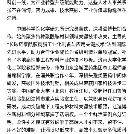
科创一线，为产业转型升级赋能助力。这些人才人事关系
虽不在淄博，智力成果、技术突破、产业价值却稳稳落在
淄博。
中国科学院化学研究所研究员董侠，深耕淄博长期合
作，始终聚焦特种聚酰胺材料领域关键技术攻关，主导的
“长碳链聚酰胺树脂工业化制备与应用关键技术”达到国际
先进水平，助力合作企业成长为省级制造业单项冠军，补
齐了本地高性能工程塑料产业的技术短板。济南大学化学
化工学院教授郑庚修，作为山东金城医药集团总工程师兼
首席科学家，在淄兼职合作31年，深耕头孢类医药中间体
研发，突破国外技术封锁，相关成果荣获国家科技进步二
等奖。中国矿业大学（北京）教授江贝，受聘担任润鲁智
科检验集团淄博市重点实验室主任，以兼职身份深耕技术
研发，成功突破地下工程支护材料关键技术瓶颈，让淄博
在新材料细分领域掌握了话语权。一个个鲜活案例充分证
明，柔性引才模式有效破解了高端人才引不来、留不住、
用不好的难题，让淄博以低成本、高效率汇聚更多优质科