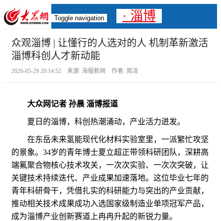
· 淄博
Toggle navigation
众观淄博 | 让懂行的人选对的人 机制革新激活
淄博科创人才新动能
2026-05-29 20:14:52 来源: 海报新闻 作者: 周洁
大众网记者 孙晨 淄博报道
夏日的淄博，科创热潮涌动，产业活力迸发。
在东岳未来氢能现代化材料实验室里，一派繁忙攻坚
的景象。34岁的青年博士夏立超正带领科研团队，深耕高
端氟聚合物核心技术攻关，一次次实验、一次次突破，让
关键技术持续迭代、产业成果加速落地。这位毕业七年的
青年科研骨干，凭借扎实的科研能力与突出的产业贡献，
推动相关技术成果成功入选国家级制造业单项冠军产品，
成为淄博产业创新赛道上冉冉升起的新锐力量。