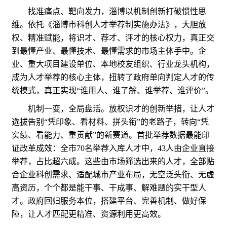
找准痛点、靶向发力，淄博以机制创新打破惯性思
维。依托《淄博市科创人才举荐制实施办法》，大胆放
权、精准赋能，将识才、荐才、评才的核心权力，真正交
到最懂产业、最懂技术、最懂需求的市场主体手中。企
业、重大项目建设单位、本地校友组织、行业龙头机构，
成为人才举荐的核心主体，扭转了政府单向判定人才的传
统模式，真正实现“谁用人、谁了解、谁举荐、谁评价”。
机制一变，全局盘活。放权识才的创新举措，让人才
选拔告别“凭印象、看材料、拼头衔”的老路子，转向“凭
实绩、看能力、重贡献”的新赛道。首批举荐数据最能印
证改革成效：全市70名举荐入库人才中，43人由企业直接
举荐，占比超六成。这些由市场筛选出来的人才，全部贴
合企业科创需求、适配城市产业布局，无空泛头衔、无虚
高资历，个个都是能干事、干成事、解难题的实干型人
才。政府回归服务本位，搭建平台、完善机制、做好保
障，让人才匹配更精准、资源利用更高效。