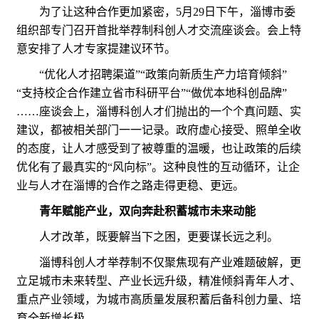
为了让这种合作更加紧密，5月29日下午，淄博市委
组织部专门召开首批举荐制科创人才交流座谈会。会上特
意安排了人才专家提建议环节。
“优化人才招聘渠道”“政策向新质生产力培育倾斜”
“支持校企合作建立省市科研平台”“做优本地科创品牌”
……座谈会上，淄博科创人才们抛出的一个个真问题、实
建议，都被相关部门一一记录。政府虚心接受、照单全收
的态度，让人才感受到了被尊重的温暖，也让政策的后续
优化有了最真实的“风向标”。这种良性的互动循环，让企
业与人才在淄博的合作之路走得更稳、更远。
青年赋能产业，双向奔赴积蓄城市未来动能
人才改革，既要解当下之困，更要谋长远之利。
淄博科创人才举荐制不仅聚焦现有产业难题破解，更
立足城市未来转型、产业长远升级，精准倾斜青年人才、
重点产业领域，为城市高质量发展积蓄后备科创力量、培
育全新增长极。