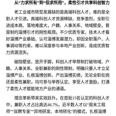
从“力求所有”到“但求所用”，柔性引才共享科创智力
老工业城市转型发展缺的是高端科创人才，难的是全
职人才引进。高端科创人才资源稀缺、竞争激烈，全职引
进成本高、落地难度大，户籍、人事关系、地域壁垒，曾
是制约淄博引才的刚性瓶颈。不少优质专家、技术人才看
好淄博产业基础、认可淄博发展潜力，却因全职落户、人
事调动等约束，难以深度参与本地产业创新，造成优质智
力资源流失。
破除壁垒、放开手脚，科创人才举荐制打破地域、户
籍、人事关系、全职兼职的刚性限制，明确只要人才立足
淄博产业、扎根淄博创新、产出淄博实绩，无论全职在岗
还是柔性兼职，均可参与举荐认定、享受人才激励，打通
了柔性人才赋能地方产业的通道。
理念革新带来实效跃升。在首批15名认定的科创人才
中，兼职人才占比高达46.7%，近半数人才以“周末工程
师”“双聘专家”“异地研发、本地转化”的模式，扎根淄博