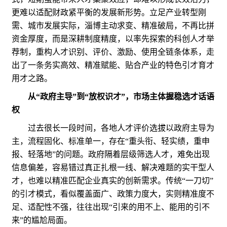
更难以适配财政紧平衡的发展新形势。立足产业转型刚
需、城市发展实际，淄博主动求变、精准破局，不再比拼
资金厚度，而是深耕制度精度，以率先探索的科创人才举
荐制，重构人才识别、评价、激励、使用全链条体系，走
出了一条务实高效、精准赋能、贴合产业的特色引才育才
用才之路。
从“政府主导”到“放权识才”，市场主体握稳选才话语
权
过去很长一段时间，各地人才评价选拔以政府主导为
主，流程固化、标准单一，存在“重头衔、轻实绩，重申
报、轻落地”的问题。政府隔着层级筛选人才，难免出现
信息偏差，容易错过真正扎根一线、解决难题的实干型人
才，也难以精准匹配企业真实的创新需求。传统“一刀切”
的引才模式，看似覆盖面广、政策力度大，实则精准度不
足、适配性不强，往往出现“引来的用不上、能用的引不
来”的尴尬局面。