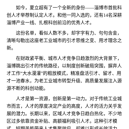
如今，夏立超有了一个全新的身份——淄博市首批科
创人才举荐制认定人才。和他一同入选的，还有14名深耕
淄博产业一线、扎根科创前沿的优秀人才。
这份名单，看似人数不多，却字字有力、句句含金，
清晰勾勒出这座老工业城市的引才思维之变、用才理念之
新。
在财政紧平衡、城市人才竞争日趋激烈的大背景下，
淄博跳出引才的传统路径，以制度创新破局突围，摒弃人
才工作“大水漫灌”的粗放模式，精准盘活引才、留才、用
才一池春水，为老工业城市转型升级、高质量发展注入源
源不断的科创动能。
人才是第一资源，创新是第一动力。对于传统工业城
市而言，人才的厚度决定产业的高度，人才的活力关乎发
展的潜力。长期以来，区域人才竞争日趋白热化，不少地
区过多依靠资金补贴、高额福利吸引人才。这种引才模
式，短期虽能带来人才集聚效应，却难以形成长效活力，