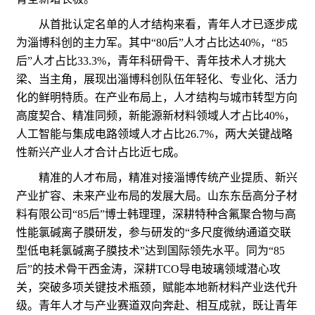
从首批认定名单的人才结构来看，青年人才已逐步成
为淄博科创的主力军。其中“80后”人才占比达40%，“85
后”人才占比33.3%，青年科研骨干、青年技术人才挑大
梁、当主角，展现出淄博科创队伍年轻化、专业化、活力
化的鲜明特质。在产业布局上，人才结构与城市转型方向
高度契合、精准同频，新能源新材料领域人才占比40%，
人工智能与集成电路领域人才占比26.7%，两大关键战略
性新兴产业人才合计占比近七成。
精准的人才布局，精准对接淄博传统产业提质、新兴
产业扩容、未来产业布局的发展大局。山东东岳高分子材
料有限公司“85后”博士韩理理，深耕特种含氟聚合物与高
性能氯碱离子膜研发，参与研发的“多尺度微纳通道交联
型低电耗氯碱离子膜技术”达到国际领先水平。同为“85
后”的技术骨干西金涛，深耕TCO导电玻璃领域潜心攻
关，突破多项关键技术瓶颈，赋能本地新材料产业迭代升
级。青年人才与产业赛道双向奔赴、相互成就，既让青年