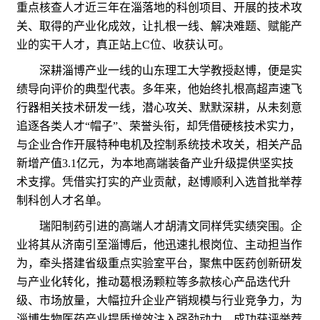
重点核查人才近三年在淄落地的科创项目、开展的技术攻
关、取得的产业化成效，让扎根一线、解决难题、赋能产
业的实干人才，真正站上C位、收获认可。
深耕淄博产业一线的山东理工大学教授赵博，便是实
绩导向评价的典型代表。多年来，他始终扎根高超声速飞
行器相关技术研发一线，潜心攻关、默默深耕，从未刻意
追逐各类人才“帽子”、荣誉头衔，却凭借硬核技术实力，
与企业合作开展特种电机及控制系统技术攻关，相关产品
新增产值3.1亿元，为本地高端装备产业升级提供坚实技
术支撑。凭借实打实的产业贡献，赵博顺利入选首批举荐
制科创人才名单。
瑞阳制药引进的高端人才胡清文同样凭实绩突围。企
业将其从济南引至淄博后，他迅速扎根岗位、主动担当作
为，牵头搭建省级重点实验室平台，聚焦中医药创新研发
与产业化转化，推动葛根汤颗粒等多款核心产品迭代升
级、市场放量，大幅拉升企业产销规模与行业竞争力，为
淄博生物医药产业提质增效注入强劲动力，成功获评举荐