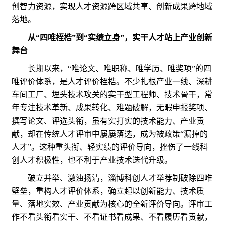
创智力资源，实现人才资源跨区域共享、创新成果跨地域
落地。
从“四唯桎梏”到“实绩立身”，实干人才站上产业创新
舞台
长期以来，“唯论文、唯职称、唯学历、唯奖项”的四
唯评价体系，是人才评价桎梏。不少扎根产业一线、深耕
车间工厂、埋头技术攻关的实干型工程师、技术骨干，常
年专注技术革新、成果转化、难题破解，无暇申报奖项、
撰写论文、评选头衔，虽有实打实的技术能力、产业贡
献，却在传统人才评审中屡屡落选，成为被政策“漏掉的
人才”。这种重头衔、轻实绩的评价导向，挫伤了一线科
创人才积极性，也不利于产业技术迭代升级。
破立并举、激浊扬清，淄博科创人才举荐制破除四唯
壁垒，重构人才评价体系，确立起以创新能力、技术质
量、落地实效、产业贡献为核心的全新评价导向。评审工
作不看头衔看实干、不看证书看成果、不看履历看贡献，