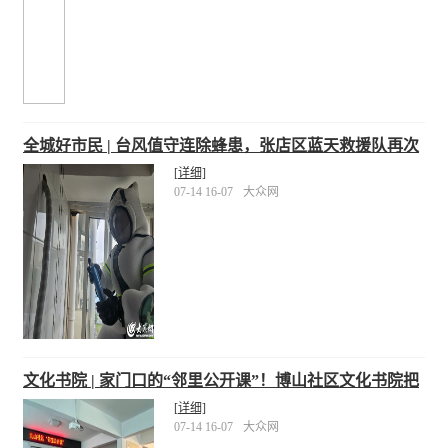
全城好市民 | 台风值守连除蜂患，张店区蓝天救援队再次
出击“捅蜂窝”
[详细]
07-14 16-07
大众网
文化书院 | 家门口的“邻里公开课”！博山社区文化书院把
干货送到您身边
[详细]
07-14 16-07
大众网